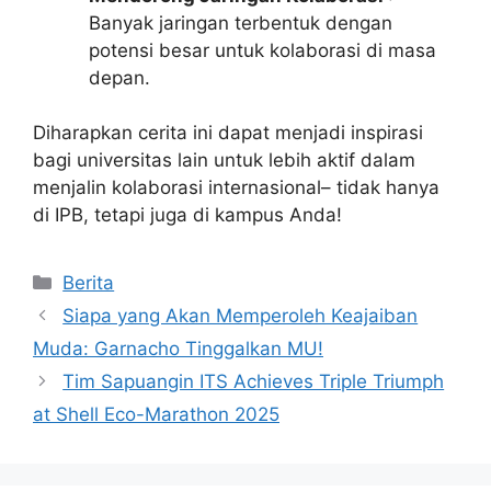
Banyak jaringan terbentuk dengan
potensi besar untuk kolaborasi di masa
depan.
Diharapkan cerita ini dapat menjadi inspirasi
bagi universitas lain untuk lebih aktif dalam
menjalin kolaborasi internasional– tidak hanya
di IPB, tetapi juga di kampus Anda!
Kategori
Berita
Siapa yang Akan Memperoleh Keajaiban
Muda: Garnacho Tinggalkan MU!
Tim Sapuangin ITS Achieves Triple Triumph
at Shell Eco-Marathon 2025