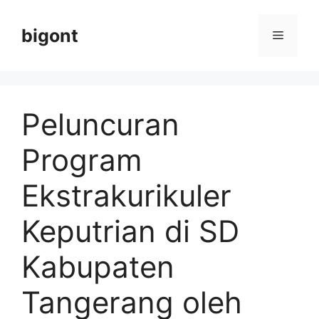
Langsung
ke
bigont
Menu
isi
Peluncuran
Program
Ekstrakurikuler
Keputrian di SD
Kabupaten
Tangerang oleh